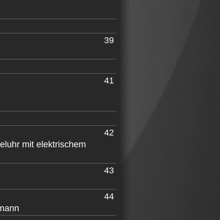
39
41
42
eluhr mit elektrischem
43
44
rmann