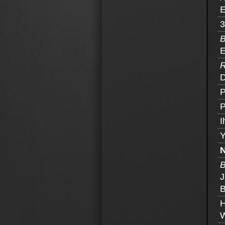
E
3
B
E
R
D
P
P
I
Y
B
J
B
H
W