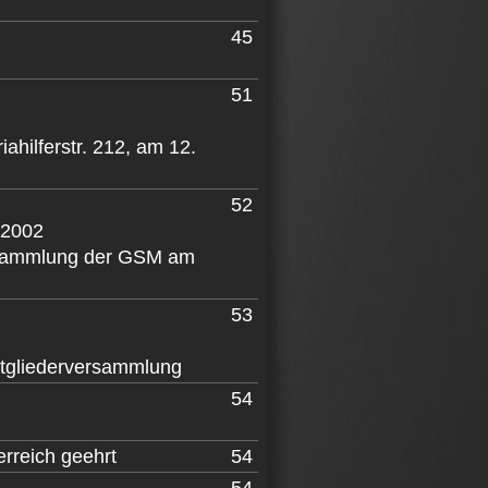
45
51
hilferstr. 212, am 12.
52
/2002
versammlung der GSM am
53
tgliederversammlung
54
rreich geehrt
54