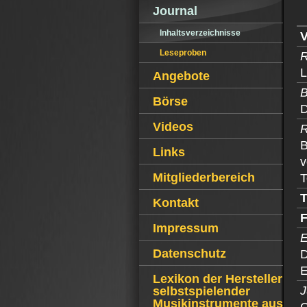
Journal
Inhaltsverzeichnisse
Leseproben
R
L
Angebote
B
Börse
D
Videos
R
B
Links
v
Mitgliederbereich
T
Kontakt
Impressum
E
Datenschutz
D
E
Lexikon der Hersteller
J
selbstspielender
Musikinstrumente aus