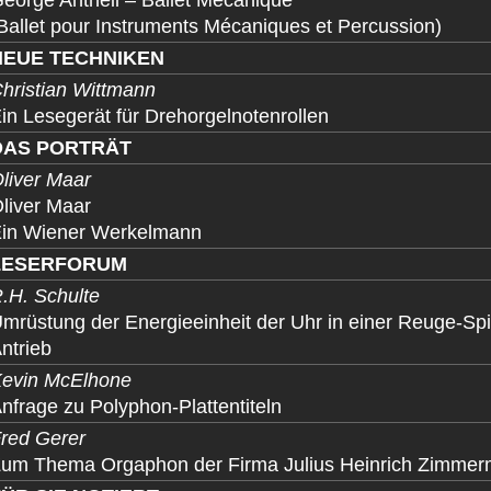
eorge Antheil – Ballet Mécanique
Ballet pour Instruments Mécaniques et Percussion)
NEUE TECHNIKEN
hristian Wittmann
in Lesegerät für Drehorgelnotenrollen
DAS PORTRÄT
liver Maar
liver Maar
in Wiener Werkelmann
LESERFORUM
.H. Schulte
mrüstung der Energieeinheit der Uhr in einer Reuge-Spi
ntrieb
evin McElhone
nfrage zu Polyphon-Plattentiteln
red Gerer
um Thema Orgaphon der Firma Julius Heinrich Zimme