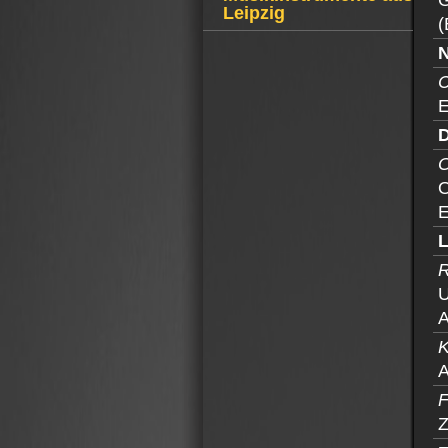
G
Leipzig
(
C
E
O
O
E
R
U
A
K
A
F
Z