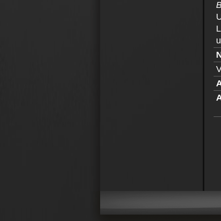
B
U
L
u
V