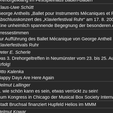
rehorgelklang im Festspielhaus Baden-Baden
laus-Uwe Schütt
eorge Antheils „Ballet pour Instruments Mécaniques et 
bschlusskonzert des „Klavierfestival Ruhr“ am 17. 8. 20
ine unheimlich spannende Begegnung der besonderen 
ressestimmen
ur Aufführung des Ballet Mécanique von George Antheil 
lavierfestivals Ruhr
eter E. Scherle
as 3. Drehorgeltreffen in Neumünster vom 23. bis 25. 
rfolg!
tto Kalenka
appy Days Are Here Again
elmut Lallinger
.. wie schön kann es sein, etwas verrückt zu sein!
um Kongress in Chicago der Musical Box Society Intern
tadt Bruchsal finanziert Hupfeld Helios im MMM
elmut Kowar