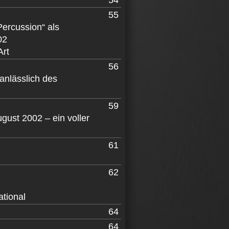
54
55
Percussion“ als
02
Art
56
anlässlich des
59
August 2002
–
ein voller
61
62
ational
64
64