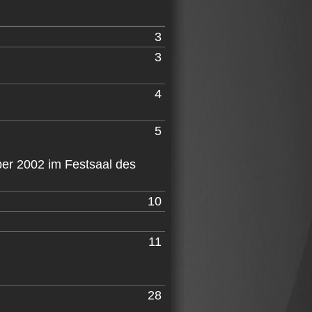
3
3
4
5
er 2002 im Festsaal des
10
11
28