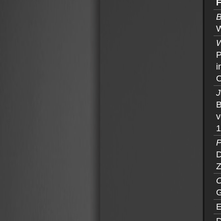
B
W
W
P
i
O
J
B
v
1
P
D
Z
O
G
E