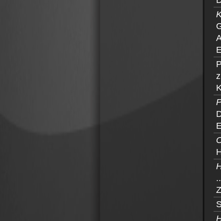
D
K
G
A
E
P
z
K
P
D
E
O
H
H
.
Z
S
H