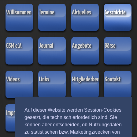
Willkommen
Termine
Aktuelles
Geschichte
GSM e.V.
Journal
Angebote
Börse
Videos
Links
Mitgliederbereich
Kontakt
Auf dieser Website werden Session-Cookies
Impressum
Datenschutz
Lexikon der
gesetzt, die technisch erforderlich sind. Sie
Hersteller
können aber entscheiden, ob Nutzungsdaten
selbstspielender
zu statistischen bzw. Marketingzwecken von
Musikinstrumente