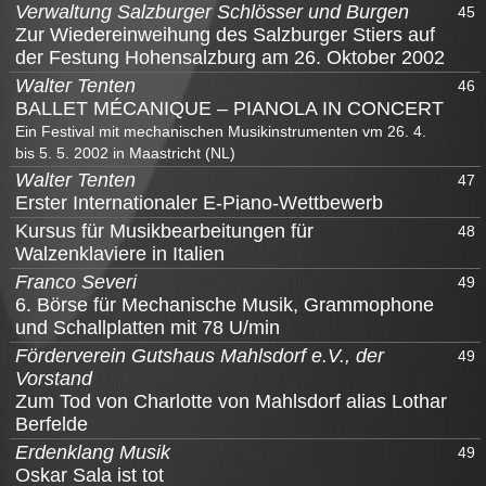
Verwaltung Salzburger Schlösser und Burgen
45
Zur Wiedereinweihung des Salzburger Stiers auf
der Festung Hohensalzburg am 26. Oktober 2002
Walter Tenten
46
BALLET MÉCANIQUE – PIANOLA IN CONCERT
Ein Festival mit mechanischen Musikinstrumenten vm 26. 4.
bis 5. 5. 2002 in Maastricht (NL)
Walter Tenten
47
Erster Internationaler E-Piano-Wettbewerb
Kursus für Musikbearbeitungen für
48
Walzenklaviere in Italien
Franco Severi
49
6. Börse für Mechanische Musik, Grammophone
und Schallplatten mit 78 U/min
Förderverein Gutshaus Mahlsdorf e.V., der
49
Vorstand
Zum Tod von Charlotte von Mahlsdorf alias Lothar
Berfelde
Erdenklang Musik
49
Oskar Sala ist tot