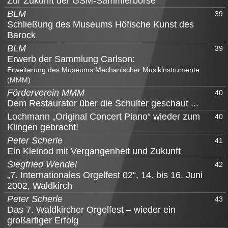
Zur Zukunft der GSM-Sammlerbörse
BLM
39
Schließung des Museums Höfische Kunst des
Barock
BLM
39
Erwerb der Sammlung Carlson:
Erweiterung des Museums Mechanischer Musikinstrumente
(MMM)
Förderverein MMM
40
Dem Restaurator über die Schulter geschaut ...
Lochmann „Original Concert Piano“ wieder zum
40
Klingen gebracht!
Peter Scherle
41
Ein Kleinod mit Vergangenheit und Zukunft
Siegfried Wendel
42
„7. Internationales Orgelfest 02“, 14. bis 16. Juni
2002, Waldkirch
Peter Scherle
43
Das 7. Waldkircher Orgelfest – wieder ein
großartiger Erfolg