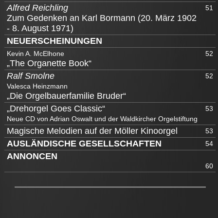
Alfred Reichling
51
Zum Gedenken an Karl Bormann (20. März 1902
- 8. August 1971)
NEUERSCHEINUNGEN
Kevin A. McElhone
52
„The Organette Book“
Ralf Smolne
52
Valesca Heinzmann
„Die Orgelbauerfamilie Bruder“
„Drehorgel Goes Classic“
53
Neue CD von Adrian Oswalt und der Waldkircher Orgelstiftung
Magische Melodien auf der Möller Kinoorgel
53
AUSLÄNDISCHE GESELLSCHAFTEN
54
ANNONCEN
60