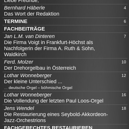
Liebe Freunde,
Bernhard Häberle
4
Das Wort der Redaktion
TERMINE
6
FACHBEITRÄGE
Jan L.M. van Dinteren
7
Die Firma Voigt in Frankfurt-Höchst als
Nachfolgerin der Firma A. Ruth & Sohn,
Waldkirch
Ferd. Molzer
10
Der Drehorgelbau in Österreich
Lothar Wonneberger
12
Der kleine Unterschied ...
... deutsche Orgel – böhmische Orgel
Lothar Wonneberger
16
Die Vollendung der letzten Paul Loos-Orgel
Jens Wendel
18
Die Restaurierung eines Seybold-Akkordeon-
Jazz-Orchestrions
FACHGERECHTES RESTAURIEREN