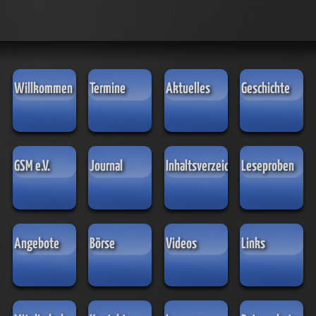
Willkommen
Termine
Aktuelles
Geschichte
GSM e.V.
Journal
Inhaltsverzeichnisse
Leseproben
Angebote
Börse
Videos
Links