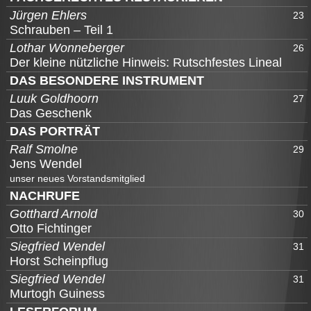
Jürgen Ehlers
23
Schrauben – Teil 1
Lothar Wonneberger
26
Der kleine nützliche Hinweis: Rutschfestes Lineal
DAS BESONDERE INSTRUMENT
Luuk Goldhoorn
27
Das Geschenk
DAS PORTRÄT
Ralf Smolne
29
Jens Wendel
unser neues Vorstandsmitglied
NACHRUFE
Gotthard Arnold
30
Otto Fichtinger
Siegfried Wendel
31
Horst Scheinpflug
Siegfried Wendel
31
Murtogh Guiness