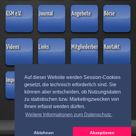
GSM e.V.
Journal
Angebote
Börse
Videos
Links
Mitgliederbereich
Kontakt
Auf dieser Website werden Session-Cookies
Impressum
Datenschutz
Lexikon der
gesetzt, die technisch erforderlich sind. Sie
Hersteller
können aber entscheiden, ob Nutzungsdaten
selbstspielender
zu statistischen bzw. Marketingzwecken von
Musikinstrumente
aus Leipzig
Ihnen erfasst werden dürfen.
Weitere Informationen zum Datenschutz.
Ablehnen
Akzeptieren