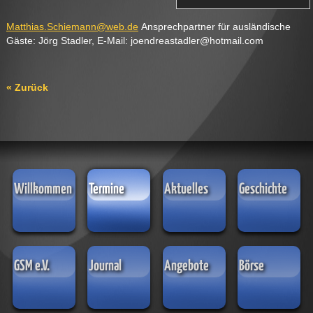
Matthias
.
Schiemann
@
web
.
de
Ansprechpartner für ausländische
Gäste: Jörg Stadler, E-Mail: joendreastadler@hotmail.com
« Zurück
Willkommen
Termine
Aktuelles
Geschichte
GSM e.V.
Journal
Angebote
Börse